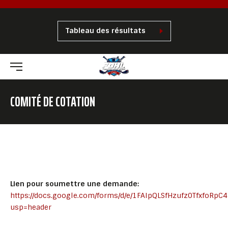
Tableau des résultats
COMITÉ DE COTATION
Lien pour soumettre une demande:
https://docs.google.com/forms/d/e/1FAIpQLSfHzufz0TfxfoR
usp=header